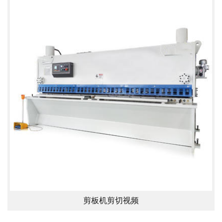
剪板机剪切视频