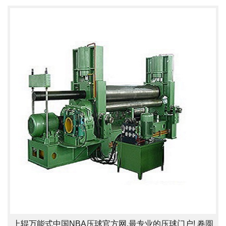
上辊万能式中国NBA压球官方网,最专业的压球门户! 卷圆