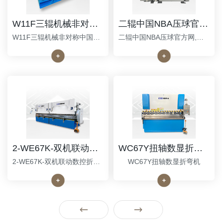
W11F三辊机械非对称中国NBA压球官方网,最专业的压球门户!
二辊中国NBA压球官方网,最专业的压球门户!
W11F三辊机械非对称中国NBA压球官方网,最专业的压球门户!
二辊中国NBA压球官方网,最专业的压球门户!
2-WE67K-双机联动数控折弯机
WC67Y扭轴数显折弯机
2-WE67K-双机联动数控折弯机
WC67Y扭轴数显折弯机