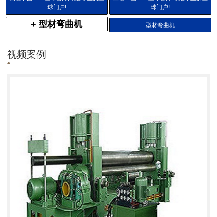
球门户!
球门户!
+ 型材弯曲机
型材弯曲机
视频案例