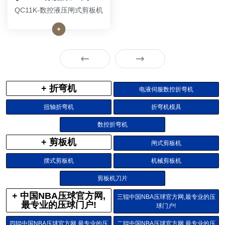
QC11K-数控液压闸式剪板机
+ 折弯机
电液伺服数控折弯机
扭轴折弯机
折弯机模具
数控折弯机
+ 剪板机
闸式剪板机
摆式剪板机
机械剪板机
剪板机刀片
+ 中国NBA压球官方网,
三辊中国NBA压球官方网,最专业的压
最专业的压球门户!
球门户!
四辊中国NBA压球官方网,最专业的压
二辊中国NBA压球官方网,最专业的压