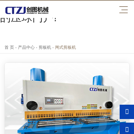
中国NBA压球官方网,最专业
的压球门户!
首 页
-
产品中心
-
剪板机
-
闸式剪板机