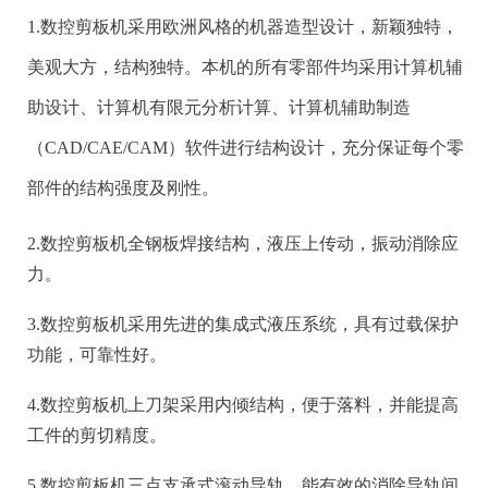
剪板机是用一个刀片相对另一刀片作往复直线运动剪切板
1.数控剪板机采用欧洲风格的机器造型设计，新颖独特，
材的机器。是借于运动的上刀片和固定的下刀片，采用合
美观大方，结构独特。本机的所有零部件均采用计算机辅
理的刀片间隙，对各种厚度的金属板材施加剪切力，使板
助设计、计算机有限元分析计算、计算机辅助制造
材按所需要的尺寸断裂分离。剪板机属于锻压机械中的一
（CAD/CAE/CAM）软件进行结构设计，充分保证每个零
种，主要作用就是金属加工行业。产品广泛适用于航空、
部件的结构强度及刚性。
轻工、冶金、化工、建筑、船舶、汽车、电力、电器、装
2.数控剪板机全钢板焊接结构，液压上传动，振动消除应
潢等行业提供所需的专用机械和成套设备。
力。
3.数控剪板机采用先进的集成式液压系统，具有过载保护
细节部分
功能，可靠性好。
4.数控剪板机上刀架采用内倾结构，便于落料，并能提高
工件的剪切精度。
5.数控剪板机三点支承式滚动导轨，能有效的消除导轨间