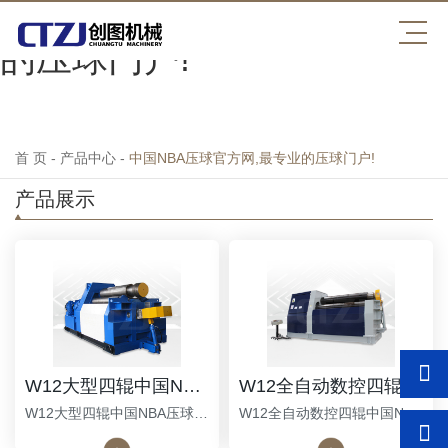
中国NBA压球官方网,最专业
的压球门户!
首 页
-
产品中心
-
中国NBA压球官方网,最专业的压球门户!
产品展示
W12大型四辊中国NBA压球官方网,最专业的压球门户!
W12全自动数控四辊中国NBA压球官方网,最专业的压球门户!
W12大型四辊中国NBA压球官方网,最专业的压球门户!
W12全自动数控四辊中国NBA压球官方网,最专业的压球门户!