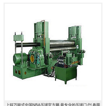
上辊万能式中国NBA压球官方网,最专业的压球门户! 卷圆