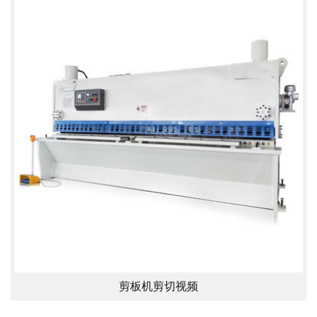
剪板机剪切视频