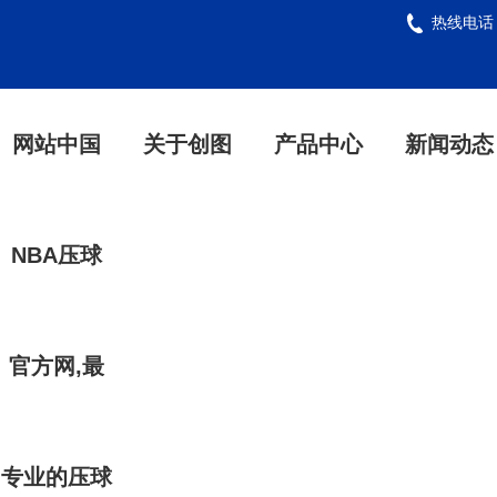
的压球门户!
官
热线电
网站中国
关于创图
产品中心
新闻动态
NBA压球
官方网,最
专业的压球