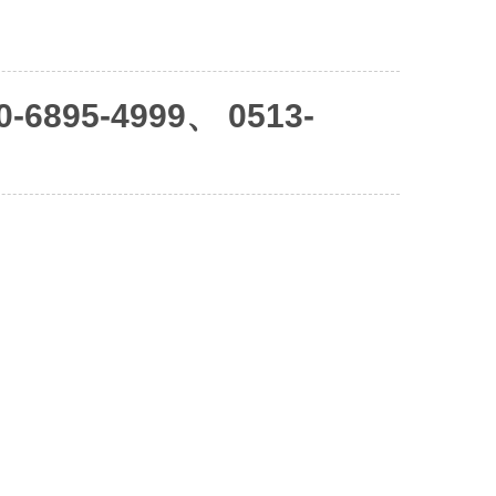
6895-4999、 0513-