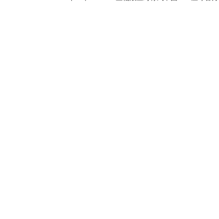
业的压球门户! 为经典型机械式中国NBA
耐用、皮实、投资少、操作简单、广泛适应
板有剩余板头需校圆或借助其他设备预弯