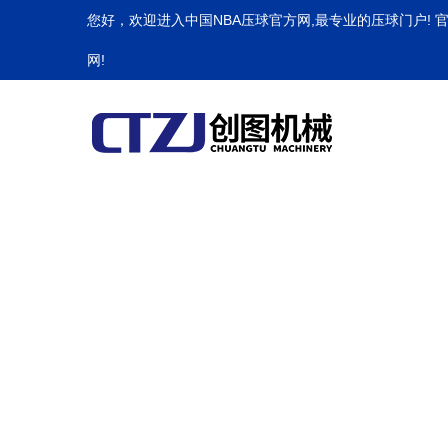
中国NBA压球官方网,最专业
您好，欢迎进入中国NBA压球官方网,最专业的压球门户! 
网!