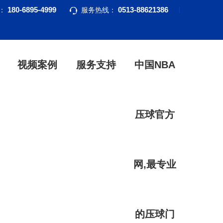
180-6895-4999
0513-88621386
话：
服务热线：
视频案例
服务支持
中国NBA
压球官方
网,最专业
的压球门