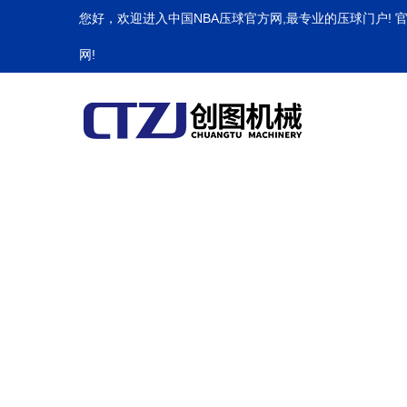
中国NBA压球官方网,最专业
您好，欢迎进入中国NBA压球官方网,最专业的压球门户! 
网!