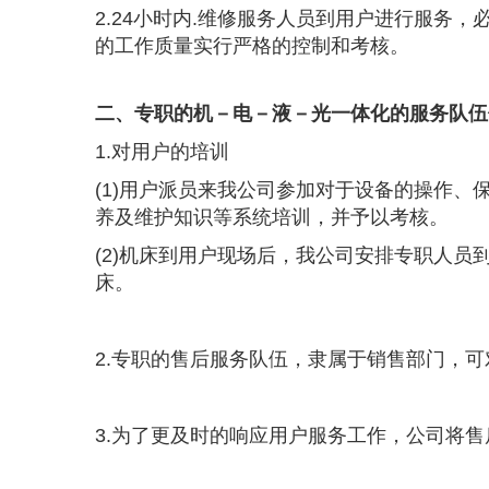
2.24小时内.维修服务人员到用户进行服
的工作质量实行严格的控制和考核。
二、专职的机－电－液－光一体化的服务队伍
1.对用户的培训
(1)用户派员来我公司参加对于设备的操作
养及维护知识等系统培训，并予以考核。
(2)机床到用户现场后，我公司安排专职人
床。
2.专职的售后服务队伍，隶属于销售部门，
3.为了更及时的响应用户服务工作，公司将