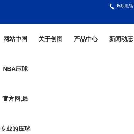
的压球门户!
官
热线电
网站中国
关于创图
产品中心
新闻动态
NBA压球
官方网,最
专业的压球