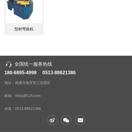
型材弯曲机
全国统一服务热线
180-6895-4999 0513-88621386
地址：南通市海安市工业园区
邮箱：ntctzj@126.com
传真：
0513-88621386