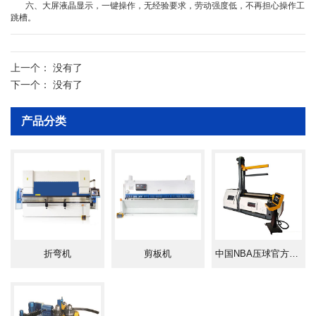
六、大屏液晶显示，一键操作，无经验要求，劳动强度低，不再担心操作工
跳槽。
上一个：
没有了
下一个：
没有了
产品分类
折弯机
剪板机
中国NBA压球官方网,最专业的压球门户!