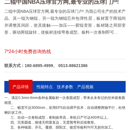
二辊中国NBA压球官方网,最专业的压球门户!
二辊中国NBA压球官方网,最专业的压球门户! 为我公司生产的技术产
品。其一辊为钢辊，另一辊为钢辊芯外包弹性层，板材置于两辊间
并调整其间距，使其接触——加压——胶辊变形，板材随之局部变
形，驱动两辊旋转，使板材连续弯卷成型。板料一次卷制即可...
7*24小时免费咨询热线
联系方式：180-6895-4999、 0513-88621386
产品详情
性能特点
技术参数
产品视频
一、满足0.3mm-6mm各种金属板材一次卷圆成型，带来从未有过的丝米级卷圆
精度。
二、幅宽可达3000mm，采用EPS自动调平技术，自动调整两轴平行，杜绝
喇叭状工件。
三、自动一次卷制成型，卷制效率高，单机日产可达400件以上。
四、完美圆弧，接缝无明显直边，无需预弯和后续整形。
五、各种镜面、开孔、覆膜、阴阳文、镀层等板料均可无损伤加工。