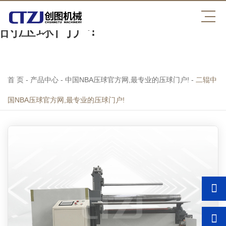
中国NBA压球官方网,最专业
的压球门户!
首 页
-
产品中心
-
中国NBA压球官方网,最专业的压球门户!
-
二辊中
国NBA压球官方网,最专业的压球门户!