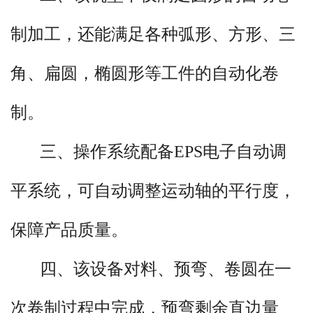
W12数控四辊中国NBA压球官方网,最
制加工，还能满足各种弧形、方形、三
专业的压球门户! 是我公司拥有自主知
识产权的具备多种工件数据编程与存
角、扁圆，椭圆形等工件的自动化卷
储、自动一键式卷制完成功能的全自动
制。
化卷圆成型设备，在国内数控四辊中国
三、操作系统配备EPS电子自动调
NBA压球官方网,最专业的压球门户! 的
研发生产以及市场应用方面处于优势地
平系统，可自动调整运动轴的平行度，
位。我公司研发的数控四辊中国NBA压
保障产品质量。
球官方网,最专业的压球门户! 控制系统
四、该设备对料、预弯、卷圆在一
更贴近于国内的本土化实际使用需求，
简单易学，文化水平要求低。已成为进
次卷制过程中完成，预弯剩余直边量