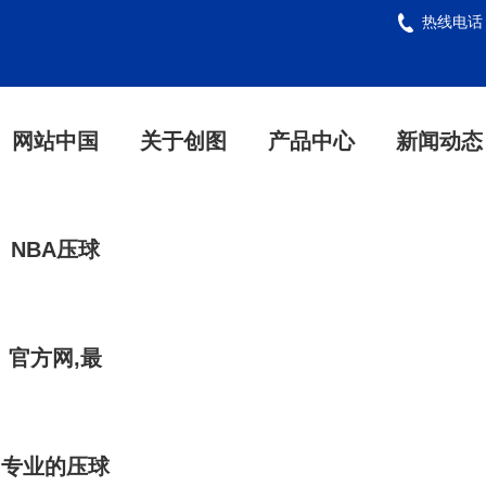
的压球门户!
官
热线电
网站中国
关于创图
产品中心
新闻动态
NBA压球
官方网,最
专业的压球