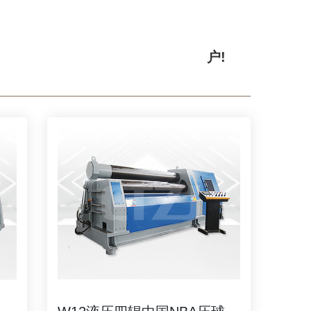
户!
业的压球门户!
-
四辊中国NBA压球官方网,最专业的压球门户!