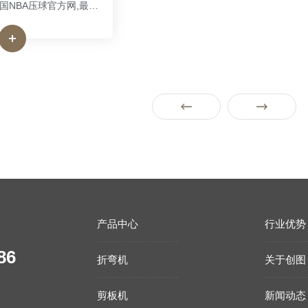
W12全自动四辊中国NBA压球官方网,最专业的压球门户! 生产线
产品中心
行业优势
86
折弯机
关于创图
剪板机
新闻动态