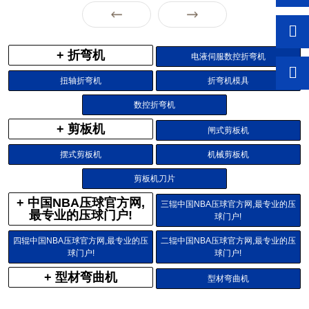
+ 折弯机
电液伺服数控折弯机
扭轴折弯机
折弯机模具
数控折弯机
+ 剪板机
闸式剪板机
摆式剪板机
机械剪板机
剪板机刀片
+ 中国NBA压球官方网,
三辊中国NBA压球官方网,最专业的压
最专业的压球门户!
球门户!
四辊中国NBA压球官方网,最专业的压
二辊中国NBA压球官方网,最专业的压
球门户!
球门户!
+ 型材弯曲机
型材弯曲机