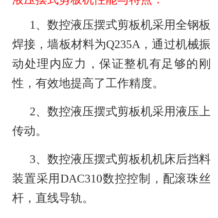
剪板机（英文名称：plate shears；
1、数控液压摆式剪板机采用全钢板
焊接，墙板材料为Q235A，通过机械振
guillotine shear）是用一个刀片相对另
动处理内应力，保证整机有足够的刚
性，有效地提高了工作精度。
一刀片作往复直线运动剪切板材的机
2、数控液压摆式剪板机采用液压上
器。是借于运动的上刀片和固定的下刀
传动。
片，采用合理的刀片间隙，对各种厚度
3、数控液压摆式剪板机机床后挡料
的金属板材施加剪切力，使板材按所需
装置采用DAC310数控控制，配滚珠丝
杆，直线导轨。
要的尺寸断裂分离。剪板机属于锻压机