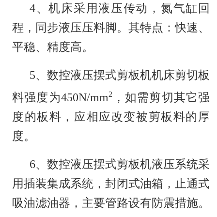
4、机床采用液压传动，氮气缸回
械中的一种，主要作用就是金属加工行
程，同步液压压料脚。其特点：快速、
平稳、精度高。
业。产品广泛适用于航空、轻工、冶
5、数控液压摆式剪板机机床剪切板
金、化工、建筑、船舶、汽车、电力、
2
料强度为450N/mm
，如需剪切其它强
电器、装潢等行业提供所需的专用机械
度的板料，应相应改变被剪板料的厚
度。
和成套设备。
6、数控液压摆式剪板机液压系统采
用插装集成系统，封闭式油箱，止通式
细节展示：
吸油滤油器，主要管路设有防震措施。