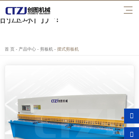
中国NBA压球官方网,最专业
的压球门户!
首 页
-
产品中心
-
剪板机
-
摆式剪板机