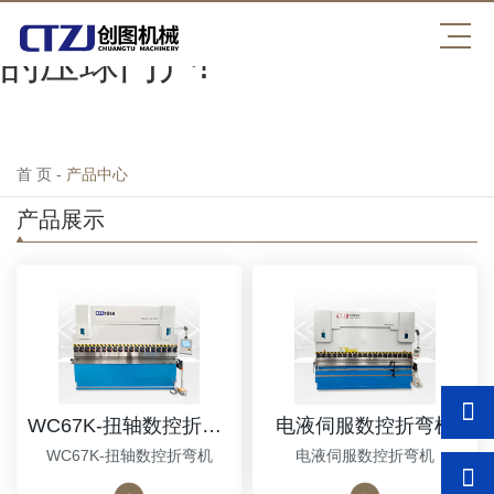
中国NBA压球官方网,最专业
的压球门户!
首 页
-
产品中心
产品展示
WC67K-扭轴数控折弯机
电液伺服数控折弯机
WC67K-扭轴数控折弯机
电液伺服数控折弯机