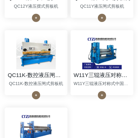
QC12Y液压摆式剪板机
QC11Y液压闸式剪板机
QC11K-数控液压闸式剪板机
W11Y三辊液压对称式中国NBA压球官方网,最专业的压球门户!
QC11K-数控液压闸式剪板机
W11Y三辊液压对称式中国NBA压球官方网,最专业的压球门户!