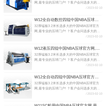
网,最专业的压球门户! ？客户会问选多大的三
辊中国NBA压球官方网,最专业的压球门户! ，
/ 2023-02-10
这个时候你就要问预弯还是不预弯？这个选的
型号不一样价格也会不一样的。如果板材需要
W12全自动数控四辊中国NBA压球官方网,最专业的压球门户!
预弯的话，卷筒直径比较大就选用W11S-
32厚锰板3.2米长选多大的中国NBA压球官方
45X3200卷...
网,最专业的压球门户! ？客户会问选多大的三
辊中国NBA压球官方网,最专业的压球门户! ，
/ 2023-02-10
这个时候你就要问预弯还是不预弯？这个选的
型号不一样价格也会不一样的。如果板材需要
W12液压四辊中国NBA压球官方网,最专业的压球门户!
预弯的话，卷筒直径比较大就选用W11S-
32厚锰板3.2米长选多大的中国NBA压球官方
45X3200卷...
网,最专业的压球门户! ？客户会问选多大的三
辊中国NBA压球官方网,最专业的压球门户! ，
/ 2023-02-10
这个时候你就要问预弯还是不预弯？这个选的
型号不一样价格也会不一样的。如果板材需要
W12全自动四辊中国NBA压球官方网,最专业的压球门户! 生产线
预弯的话，卷筒直径比较大就选用W11S-
32厚锰板3.2米长选多大的中国NBA压球官方
45X3200卷...
网,最专业的压球门户! ？客户会问选多大的三
辊中国NBA压球官方网,最专业的压球门户! ，
/ 2023-02-10
这个时候你就要问预弯还是不预弯？这个选的
型号不一样价格也会不一样的。如果板材需要
W11SC船用中国NBA压球官方网,最专业的压球门户!