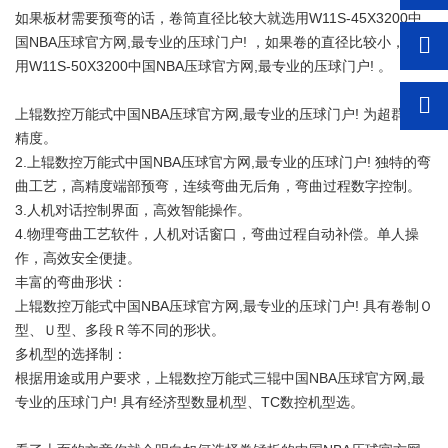
如果板材需要预弯的话，卷筒直径比较大就选用W11S-45X3200中
国NBA压球官方网,最专业的压球门户! ，如果卷的直径比较小，就选
用W11S-50X3200中国NBA压球官方网,最专业的压球门户! 。
上辊数控万能式中国NBA压球官方网,最专业的压球门户! 为超群制品
精度。
2.上辊数控万能式中国NBA压球官方网,最专业的压球门户! 独特的弯
曲工艺，高精度端部预弯，连续弯曲无后角，弯曲过程数字控制。
3.人机对话控制界面，高效智能操作。
4.物理弯曲工艺软件，人机对话窗口，弯曲过程自动补偿。单人操
作，高效安全便捷。
丰富的弯曲形状：
上辊数控万能式中国NBA压球官方网,最专业的压球门户! 具有卷制Ｏ
型、Ｕ型、多段Ｒ等不同的形状。
多机型的选择制：
根据用途或用户要求，上辊数控万能式三辊中国NBA压球官方网,最
专业的压球门户! 具有经济型数显机型、TC数控机型选。