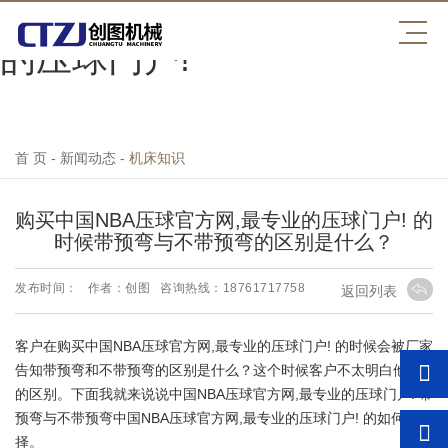
中国NBA压球官方网,最专业
的压球门户!
首 页
-
新闻动态
-
机床知识
购买中国NBA压球官方网,最专业的压球门户! 的
时候带预弯与不带预弯的区别是什么？
发布时间：
作者：创图
咨询热线：18761717758
返回列表
客户在购买中国NBA压球官方网,最专业的压球门户! 的时候会被厂家
告知带预弯和不带预弯的区别是什么？这个时候客户不太明白他们
的区别。下面我就来说说中国NBA压球官方网,最专业的压球门户! 带
预弯与不带预弯中国NBA压球官方网,最专业的压球门户! 的如何选
择。