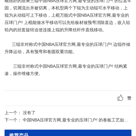
概很好的搭乘三辊中国NBA压球官方网,最专业的压球门户! 的位置牢
固，切屑流出并被切离，本机型两个下辊为主动辊可水平移动，上
辊为从动辊可上下移动，上棍万能式中国NBA压球官方网,最专业的
压球门户! 上棍能做水平移动可以先给板材做预弯消除直边，嵌入轱
轮内的丝套旋转迫使连接上辊的升降丝杆作直线移动。
三辊非对称式中国NBA压球官方网,最专业的压球门户! 边辊作倾
升降运动，具有预弯和卷圆双重功能。
三辊非对称式中国NBA压球官方网,最专业的压球门户! 结构紧
凑，操作维修方便。
赞
上一个：
没有了
下一个：
中国NBA压球官方网,最专业的压球门户! 的卷板工艺如何调整？
推荐产品