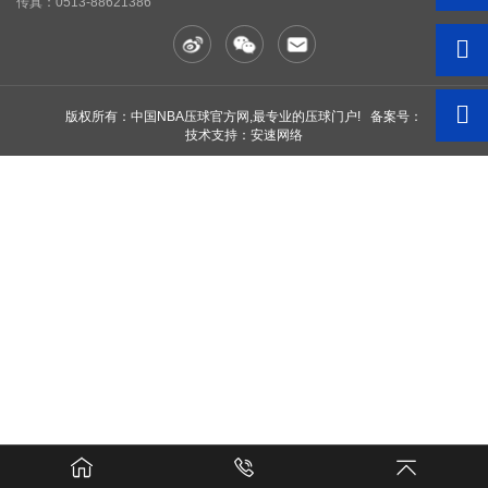
传真：
0513-88621386
版权所有：中国NBA压球官方网,最专业的压球门户! 备案号：
技术支持：安速网络